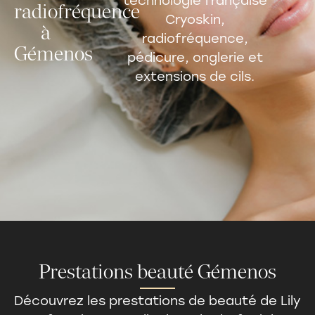
technologie française
radiofréquence
Cryoskin,
à
radiofréquence,
Gémenos
pédicure, onglerie et
extensions de cils.
Prestations beauté Gémenos
Découvrez les
prestations de beauté
de Lily