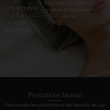
et
Cryoskin
, en pédicure,
cryolipolyse
onglerie et extensions
à La
de cils.
Ciotat
Marseille
Prestations beauté
Découvrez les
prestations de beauté
de Lily