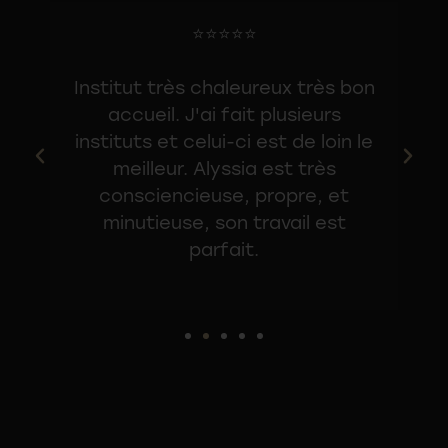
⭐⭐⭐⭐⭐
le
Institut très chaleureux très bon
accueil. J'ai fait plusieurs
c
instituts et celui-ci est de loin le
s
ie
meilleur. Alyssia est très
nt
consciencieuse, propre, et
minutieuse, son travail est
parfait.